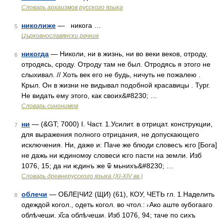
Cловарь архаизмов русского языка
николиже
— никога …
5
Църковнославянски речник
никогда
— Николи, ни в жизнь, ни во веки веков, отроду,
6
отродясь, сроду. Отроду там не был. Отродясь я этого не
слыхивал. // Хоть век его не будь, ничуть не пожалею .
Крыл. Он в жизни не видывал подобной красавицы . Тург.
Не видать ему этого, как своих&#8230; …
Словарь синонимов
ни
— (&GT; 7000) I. Част. 1.Усилит. в отрицат. конструкции,
7
для выражения полного отрицания, не допускающего
исключения. Ни, даже и: Паче же блюди словесъ ѥго [Бога]
не дажь ни ѥдиномѹ словеси ѥго пасти на земли. Изб
1076, 15; да ни ѥдинъ же ѿ мьнихъ&#8230; …
Словарь древнерусского языка (XI-XIV вв.)
облечи
— ОБЛЕ|ЧИ2 (ЩИ) (61), КОУ, ЧЕТЬ гл. 1.Наделить
8
одеждой когол., одеть когол. во чтол.: ˫Ако аште ѹбогааго
облѣчеши. х҃са облѣчеши. Изб 1076, 94; таче по сихъ