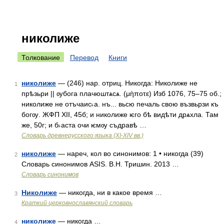
николиже
Толкование
Перевод
Книги
николиже
— (246) нар. отриц. Никогда: Николиже не
1
прѣзьри || ѹбога плачюштѧсѧ. (μὴπоτε) Изб 1076, 75–75 об.;
николиже не отъчаис˫а. нъ... вьсю печаль свою възвьрзи къ
богѹ. ЖФП XII, 45б; и николиже ѥго бѣ видѣти дрѧхла. Там
же, 50г; и б˫аста очи ѥмѹ съдравѣ …
Словарь древнерусского языка (XI-XIV вв.)
николиже
— нареч, кол во синонимов: 1 • никогда (39)
2
Словарь синонимов ASIS. В.Н. Тришин. 2013 …
Словарь синонимов
Николиже
— никогда, ни в какое время …
3
Краткий церковнославянский словарь
николиже
— никогда …
4