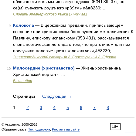
облечашети и въ мьнишьскѹю одежю. ЖФП XII, 37г; по
се(м) съвѧжеть рѹцѣ ѥго кр(с)тмь и&#8230; …
Словарь древнерусского языка (XI-XIV вв.)
Колокола
— В церковном предании, приписывающем
9
введение при христианском богослужении металлических К.
Павлину, епископу испанскому (353 431), рассказывается
очень поэтическая легенда о том, что прототипом для них
послужили полевые цветы колокольчики,&#8230; …
Энциклопедический словарь Ф.А. Брокгауза и И.А. Ефрона
Милосердие (христианство)
— Жизнь христианина
10
Христианский портал · ‎ …
Википедия
Страницы
Следующая
→
1
2
3
4
5
6
7
8
© Академик, 2000-2026
18+
Обратная связь:
Техподдержка
,
Реклама на сайте